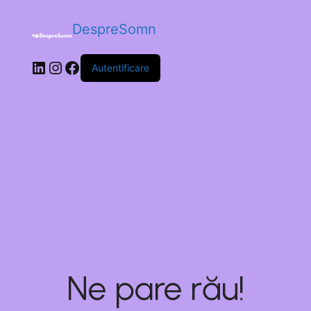
DespreSomn
Autentificare
Ne pare rău!