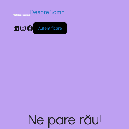
DespreSomn
Autentificare
Ne pare rău!