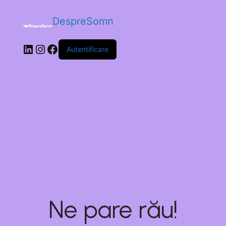
DespreSomn
Autentificare
Ne pare rău!