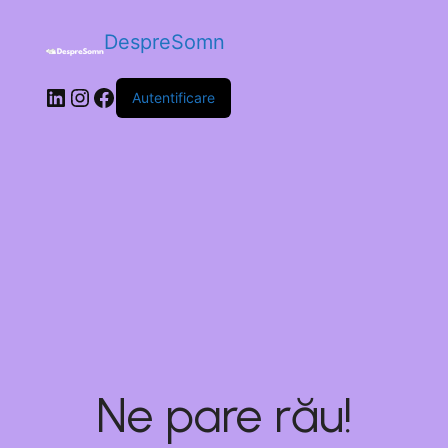
DespreSomn
Autentificare
Ne pare rău!