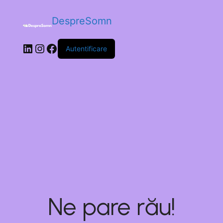
DespreSomn
Autentificare
Ne pare rău!