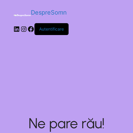
DespreSomn
Autentificare
Ne pare rău!