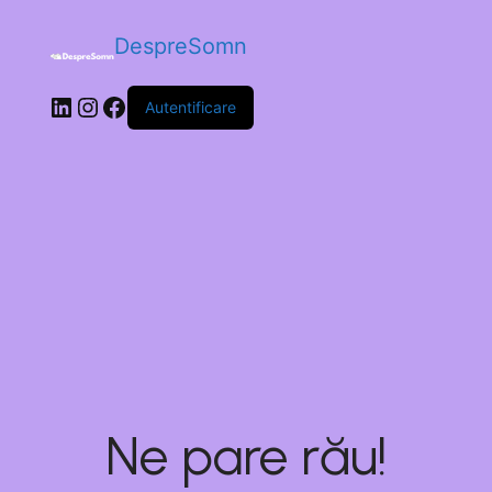
DespreSomn
Autentificare
Ne pare rău!