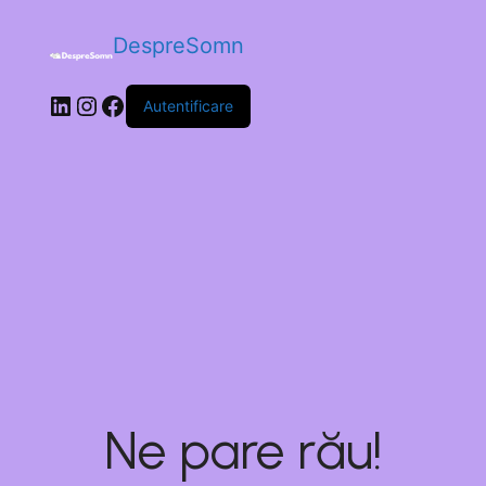
DespreSomn
Autentificare
Ne pare rău!