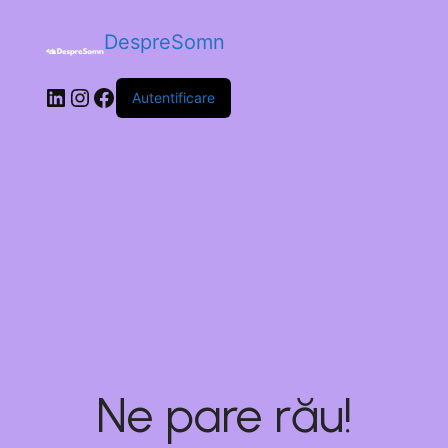
DespreSomn
Autentificare
Ne pare rău!