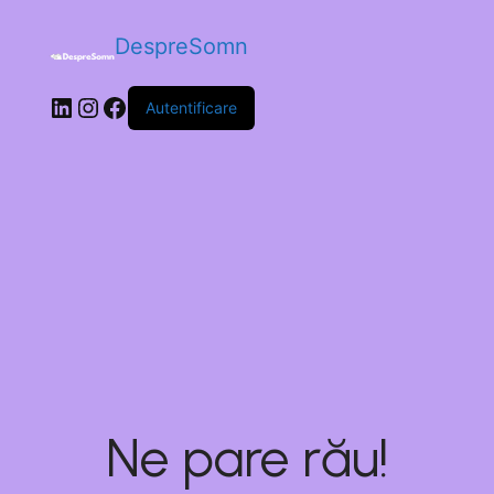
DespreSomn
Autentificare
Ne pare rău!