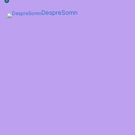
0
DespreSomn