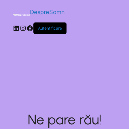
DespreSomn
Autentificare
Ne pare rău!