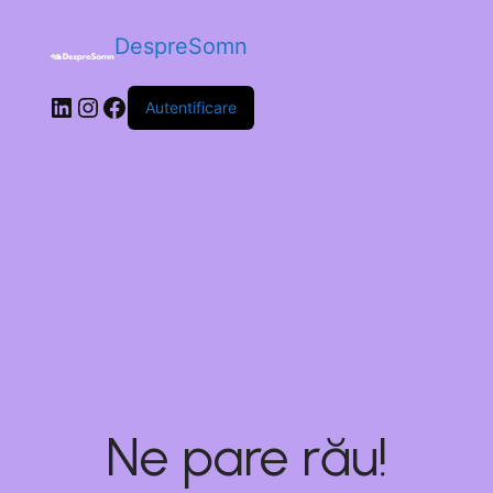
DespreSomn
Autentificare
Ne pare rău!