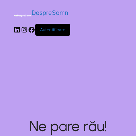
DespreSomn
Autentificare
Ne pare rău!