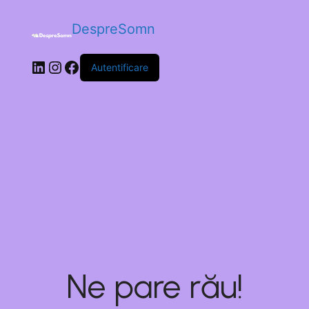
DespreSomn
Autentificare
Ne pare rău!