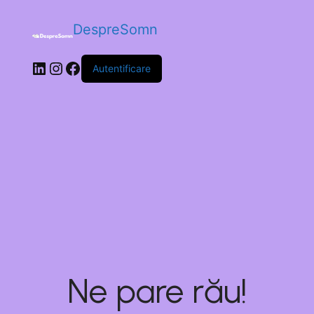
DespreSomn
Autentificare
Ne pare rău!