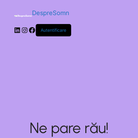
DespreSomn
Autentificare
Ne pare rău!