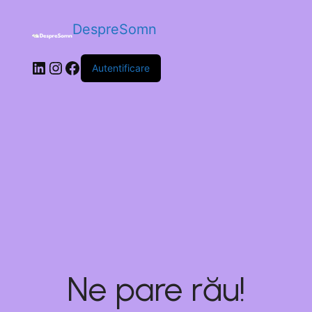
DespreSomn
Autentificare
Ne pare rău!